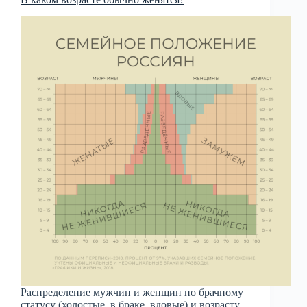
Распределение мужчин и женщин по брачному
статусу (холостые, в браке, вдовые) и возрасту.